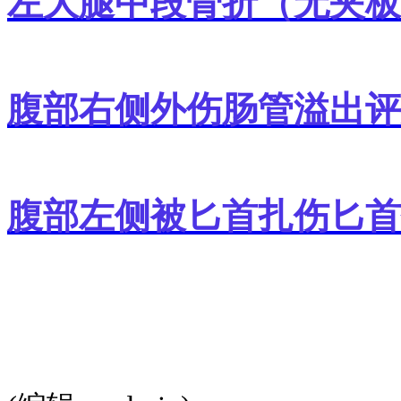
左大腿中段骨折（无夹板
腹部右侧外伤肠管溢出评
腹部左侧被匕首扎伤匕首